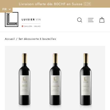
Passer
Livraison offerte dès 80CHF en Suisse 🇨🇭
au
FR
contenu
Pa
Rechercher
Navigat
Accueil
/
Set découverte 6 bouteilles