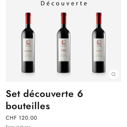
Ferme
(Esc)
Set découverte 6
bouteilles
Prix
CHF 120.00
régulier
Taxes incluses.