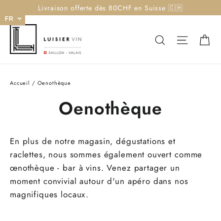
Passer
Livraison offerte dès 80CHF en Suisse 🇨🇭
au
FR
contenu
Pa
Rechercher
Navigat
Accueil
/
Oenothèque
Oenothèque
En plus de notre magasin, dégustations et
raclettes, nous sommes également ouvert comme
œnothèque - bar à vins. Venez partager un
moment convivial autour d'un apéro dans nos
magnifiques locaux.