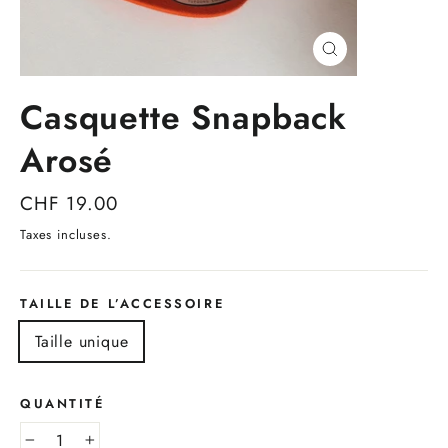
Fermer
(Esc)
Casquette Snapback
Arosé
Prix
CHF 19.00
régulier
Taxes incluses.
TAILLE DE L’ACCESSOIRE
Taille unique
QUANTITÉ