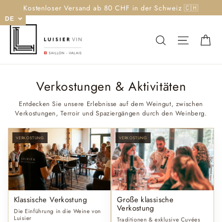
Zum
Kostenloser Versand ab 80 CHF in der Schweiz 🇨🇭
Inhalt
DE
springen
W
Suchen
Navigat
Verkostungen & Aktivitäten
Entdecken Sie unsere Erlebnisse auf dem Weingut, zwischen
Verkostungen, Terroir und Spaziergängen durch den Weinberg.
VERKOSTUNG
VERKOSTUNG
Klassische Verkostung
Große klassische
Verkostung
Die Einführung in die Weine von
Luisier
Traditionen & exklusive Cuvées